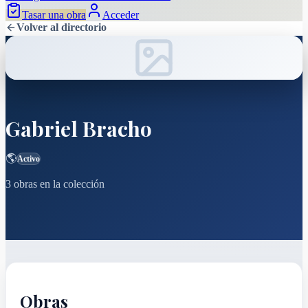
Tasar una obra
Acceder
Volver al directorio
Gabriel Bracho
🌎
Activo
3
obras
en la colección
Obras