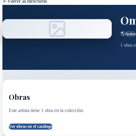
Volver al directorio
Om
🌎
Activo
1
obra
e
Obras
Este artista tiene
1
obra
en la colección.
Ver obras en el catálogo