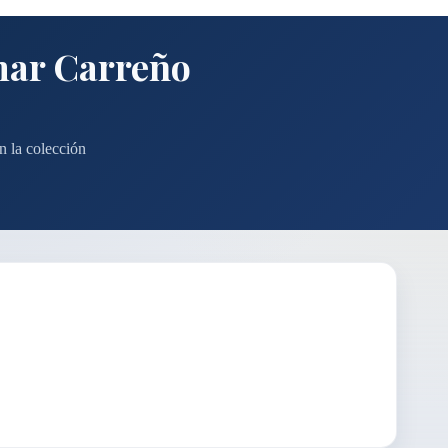
ar Carreño
n la colección